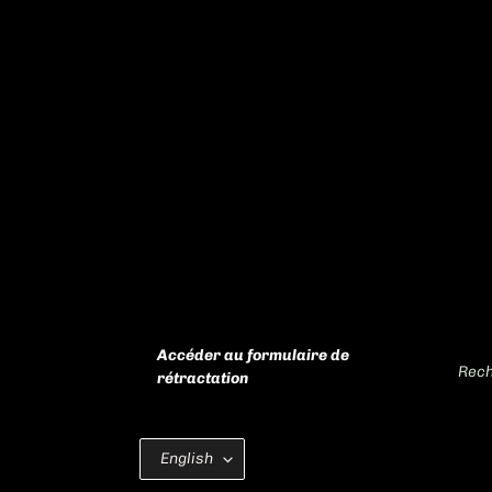
Accéder au formulaire de
Rech
rétractation
L
English
A
N