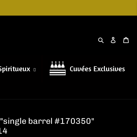
Search
Log in
Car
Spiritueux
Cuvées Exclusives
"single barrel #170350"
14