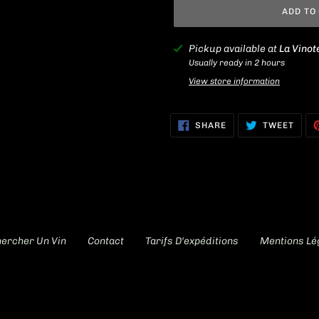
ADD TO
Adding
Pickup available at
La Vinot
product
Usually ready in 2 hours
to
View store information
your
cart
SHARE
TWEE
SHARE
TWEET
ON
ON
FACEBOOK
TWIT
ercher Un Vin
Contact
Tarifs D'expéditions
Mentions Lé