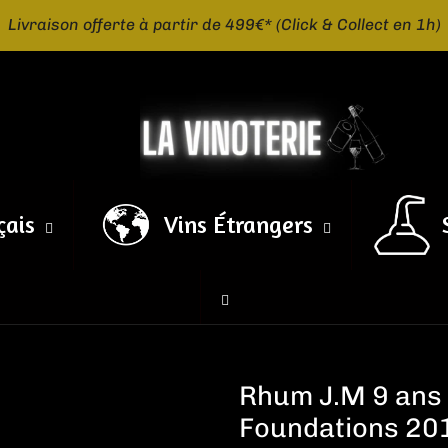
Livraison offerte à partir de 499€* (Click & Collect en 1h)
çais
Vins Étrangers
Rhum J.M 9 ans 
Foundations 20