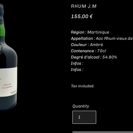
VENDOR
RHUM J.M
Regular
155,00 €
price
Région :
Martinique
Appellation :
Aoc Rhum vieux de 
Couleur :
Ambré
Contenance :
70cl
Degré d'alcool :
54.80%
Infos :
Infos :
Tax included.
Quantity