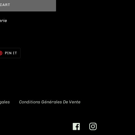
 CART
erie
T
PIN
PIN IT
ON
TER
PINTEREST
gales
Conditions Générales De Vente
Facebook
Instagram